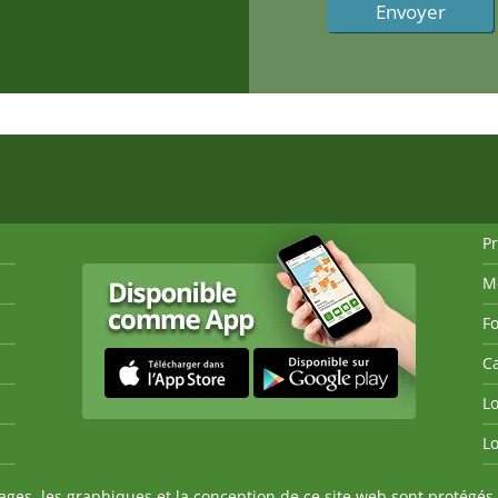
P
M
Fo
Ca
Lo
Lo
es, les graphiques et la conception de ce site web sont protégés 