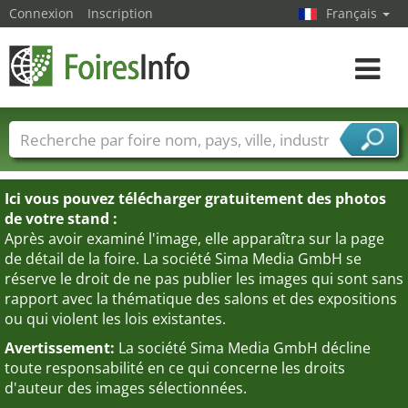
Connexion
Inscription
Français
Toggle
navigat
Foire noms
Pays
Villes
Secteurs de foire
Secteurs du fournisseur de services
Ici vous pouvez télécharger gratuitement des photos
de votre stand :
Après avoir examiné l'image, elle apparaîtra sur la page
de détail de la foire. La société Sima Media GmbH se
réserve le droit de ne pas publier les images qui sont sans
rapport avec la thématique des salons et des expositions
ou qui violent les lois existantes.
Avertissement:
La société Sima Media GmbH décline
toute responsabilité en ce qui concerne les droits
d'auteur des images sélectionnées.