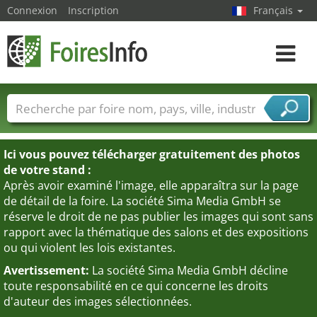
Connexion
Inscription
Français
Toggle
navigat
Foire noms
Pays
Villes
Secteurs de foire
Secteurs du fournisseur de services
Ici vous pouvez télécharger gratuitement des photos
de votre stand :
Après avoir examiné l'image, elle apparaîtra sur la page
de détail de la foire. La société Sima Media GmbH se
réserve le droit de ne pas publier les images qui sont sans
rapport avec la thématique des salons et des expositions
ou qui violent les lois existantes.
Avertissement:
La société Sima Media GmbH décline
toute responsabilité en ce qui concerne les droits
d'auteur des images sélectionnées.