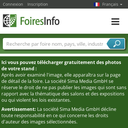
Connexion
Inscription
Français
Toggle
navigat
Foire noms
Pays
Villes
Secteurs de foire
Secteurs du fournisseur de services
Ici vous pouvez télécharger gratuitement des photos
de votre stand :
Après avoir examiné l'image, elle apparaîtra sur la page
de détail de la foire. La société Sima Media GmbH se
réserve le droit de ne pas publier les images qui sont sans
rapport avec la thématique des salons et des expositions
ou qui violent les lois existantes.
Avertissement:
La société Sima Media GmbH décline
toute responsabilité en ce qui concerne les droits
d'auteur des images sélectionnées.