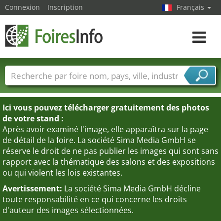
Connexion
Inscription
Français
Toggle
navigat
Foire noms
Pays
Villes
Secteurs de foire
Secteurs du fournisseur de services
Ici vous pouvez télécharger gratuitement des photos
de votre stand :
Après avoir examiné l'image, elle apparaîtra sur la page
de détail de la foire. La société Sima Media GmbH se
réserve le droit de ne pas publier les images qui sont sans
rapport avec la thématique des salons et des expositions
ou qui violent les lois existantes.
Avertissement:
La société Sima Media GmbH décline
toute responsabilité en ce qui concerne les droits
d'auteur des images sélectionnées.