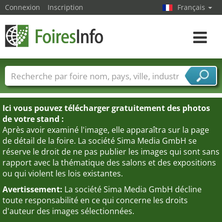
Connexion
Inscription
Français
Toggle
navigat
Foire noms
Pays
Villes
Secteurs de foire
Secteurs du fournisseur de services
Ici vous pouvez télécharger gratuitement des photos
de votre stand :
Après avoir examiné l'image, elle apparaîtra sur la page
de détail de la foire. La société Sima Media GmbH se
réserve le droit de ne pas publier les images qui sont sans
rapport avec la thématique des salons et des expositions
ou qui violent les lois existantes.
Avertissement:
La société Sima Media GmbH décline
toute responsabilité en ce qui concerne les droits
d'auteur des images sélectionnées.