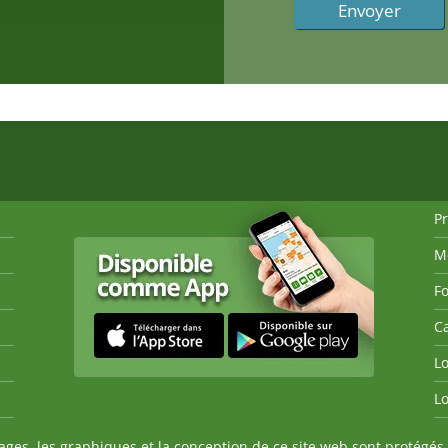
P
M
Fo
Ca
Lo
Lo
es, les graphiques et la conception de ce site web sont protégés 