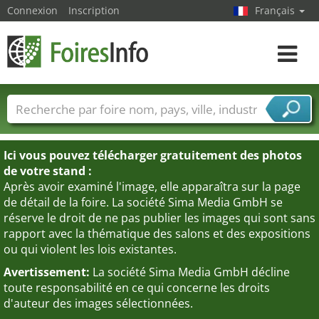
Connexion
Inscription
Français
Toggle
navigat
Foire noms
Pays
Villes
Secteurs de foire
Secteurs du fournisseur de services
Ici vous pouvez télécharger gratuitement des photos
de votre stand :
Après avoir examiné l'image, elle apparaîtra sur la page
de détail de la foire. La société Sima Media GmbH se
réserve le droit de ne pas publier les images qui sont sans
rapport avec la thématique des salons et des expositions
ou qui violent les lois existantes.
Avertissement:
La société Sima Media GmbH décline
toute responsabilité en ce qui concerne les droits
d'auteur des images sélectionnées.