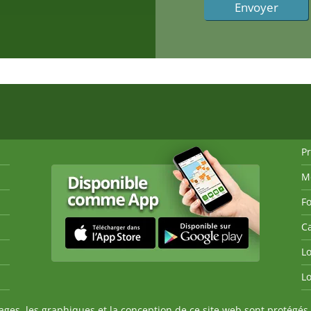
P
M
Fo
Ca
Lo
Lo
es, les graphiques et la conception de ce site web sont protégés 