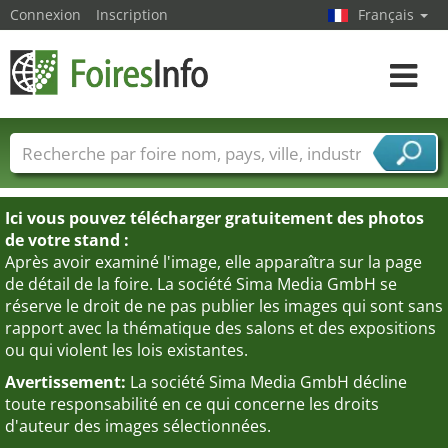
Connexion
Inscription
Français
Toggle
navigat
Foire noms
Pays
Villes
Secteurs de foire
Secteurs du fournisseur de services
Ici vous pouvez télécharger gratuitement des photos
de votre stand :
Après avoir examiné l'image, elle apparaîtra sur la page
de détail de la foire. La société Sima Media GmbH se
réserve le droit de ne pas publier les images qui sont sans
rapport avec la thématique des salons et des expositions
ou qui violent les lois existantes.
Avertissement:
La société Sima Media GmbH décline
toute responsabilité en ce qui concerne les droits
d'auteur des images sélectionnées.