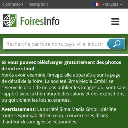
Connexion
Inscription
Français
Toggle
navigat
Foire noms
Pays
Villes
Secteurs de foire
Secteurs du fournisseur de services
Ici vous pouvez télécharger gratuitement des photos
de votre stand :
Après avoir examiné l'image, elle apparaîtra sur la page
de détail de la foire. La société Sima Media GmbH se
réserve le droit de ne pas publier les images qui sont sans
rapport avec la thématique des salons et des expositions
ou qui violent les lois existantes.
Avertissement:
La société Sima Media GmbH décline
toute responsabilité en ce qui concerne les droits
d'auteur des images sélectionnées.