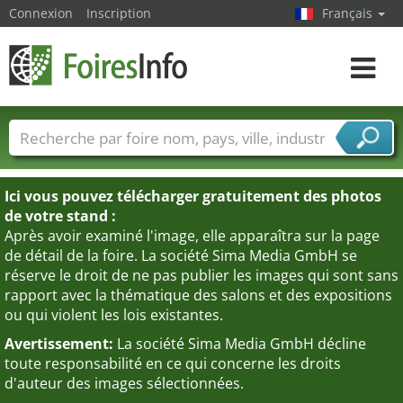
Connexion
Inscription
Français
Toggle
navigat
Foire noms
Pays
Villes
Secteurs de foire
Secteurs du fournisseur de services
Ici vous pouvez télécharger gratuitement des photos
de votre stand :
Après avoir examiné l'image, elle apparaîtra sur la page
de détail de la foire. La société Sima Media GmbH se
réserve le droit de ne pas publier les images qui sont sans
rapport avec la thématique des salons et des expositions
ou qui violent les lois existantes.
Avertissement:
La société Sima Media GmbH décline
toute responsabilité en ce qui concerne les droits
d'auteur des images sélectionnées.