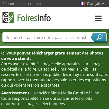
Connexion
Inscription
Français
Toggle
navigat
Foire noms
Pays
Villes
Secteurs de foire
Secteurs du fournisseur de services
Ici vous pouvez télécharger gratuitement des photos
de votre stand :
Après avoir examiné l'image, elle apparaîtra sur la page
de détail de la foire. La société Sima Media GmbH se
réserve le droit de ne pas publier les images qui sont sans
rapport avec la thématique des salons et des expositions
ou qui violent les lois existantes.
Avertissement:
La société Sima Media GmbH décline
toute responsabilité en ce qui concerne les droits
d'auteur des images sélectionnées.