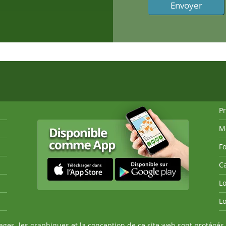
P
M
Fo
Ca
Lo
Lo
es, les graphiques et la conception de ce site web sont protégés 