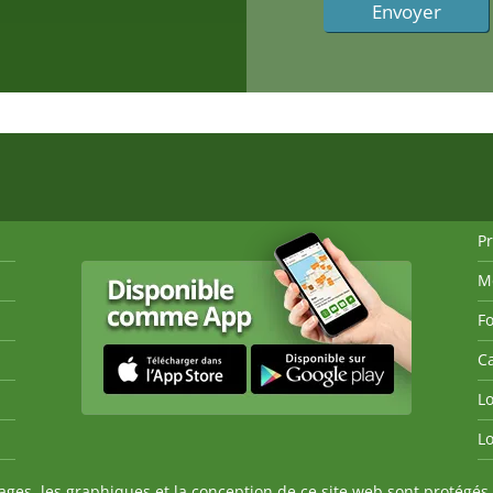
P
M
Fo
Ca
Lo
Lo
es, les graphiques et la conception de ce site web sont protégés 