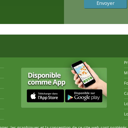
P
M
Fo
Ca
Lo
Lo
es, les graphiques et la conception de ce site web sont protégés 