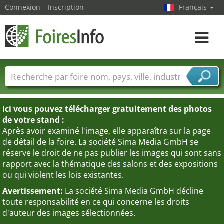
Connexion
Inscription
Français
Toggle
navigat
Foire noms
Pays
Villes
Secteurs de foire
Secteurs du fournisseur de services
Ici vous pouvez télécharger gratuitement des photos
de votre stand :
Après avoir examiné l'image, elle apparaîtra sur la page
de détail de la foire. La société Sima Media GmbH se
réserve le droit de ne pas publier les images qui sont sans
rapport avec la thématique des salons et des expositions
ou qui violent les lois existantes.
Avertissement:
La société Sima Media GmbH décline
toute responsabilité en ce qui concerne les droits
d'auteur des images sélectionnées.