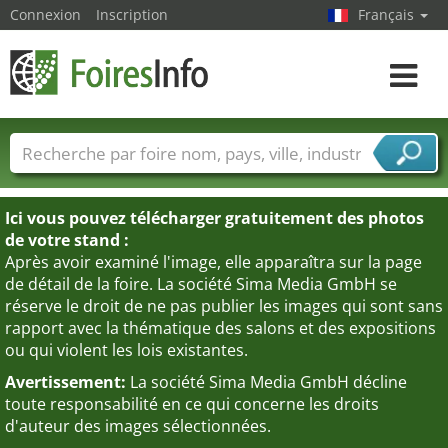
Connexion
Inscription
Français
Toggle
navigat
Foire noms
Pays
Villes
Secteurs de foire
Secteurs du fournisseur de services
Ici vous pouvez télécharger gratuitement des photos
de votre stand :
Après avoir examiné l'image, elle apparaîtra sur la page
de détail de la foire. La société Sima Media GmbH se
réserve le droit de ne pas publier les images qui sont sans
rapport avec la thématique des salons et des expositions
ou qui violent les lois existantes.
Avertissement:
La société Sima Media GmbH décline
toute responsabilité en ce qui concerne les droits
d'auteur des images sélectionnées.