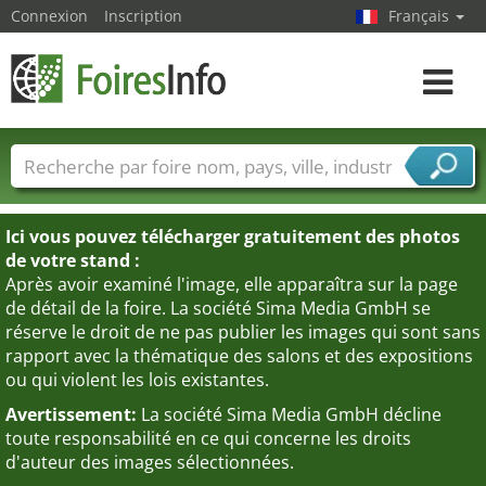
Connexion
Inscription
Français
Toggle
navigat
Foire noms
Pays
Villes
Secteurs de foire
Secteurs du fournisseur de services
Ici vous pouvez télécharger gratuitement des photos
de votre stand :
Après avoir examiné l'image, elle apparaîtra sur la page
de détail de la foire. La société Sima Media GmbH se
réserve le droit de ne pas publier les images qui sont sans
rapport avec la thématique des salons et des expositions
ou qui violent les lois existantes.
Avertissement:
La société Sima Media GmbH décline
toute responsabilité en ce qui concerne les droits
d'auteur des images sélectionnées.