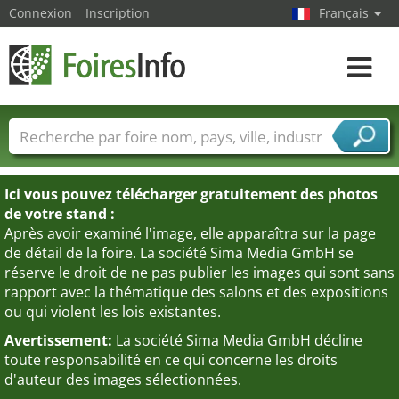
Connexion
Inscription
Français
Toggle
navigat
Foire noms
Pays
Villes
Secteurs de foire
Secteurs du fournisseur de services
Ici vous pouvez télécharger gratuitement des photos
de votre stand :
Après avoir examiné l'image, elle apparaîtra sur la page
de détail de la foire. La société Sima Media GmbH se
réserve le droit de ne pas publier les images qui sont sans
rapport avec la thématique des salons et des expositions
ou qui violent les lois existantes.
Avertissement:
La société Sima Media GmbH décline
toute responsabilité en ce qui concerne les droits
d'auteur des images sélectionnées.