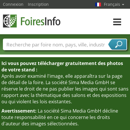
Connexion
Inscription
Français
Toggle
navigat
Foire noms
Pays
Villes
Secteurs de foire
Secteurs du fournisseur de services
Ici vous pouvez télécharger gratuitement des photos
de votre stand :
Après avoir examiné l'image, elle apparaîtra sur la page
de détail de la foire. La société Sima Media GmbH se
réserve le droit de ne pas publier les images qui sont sans
rapport avec la thématique des salons et des expositions
ou qui violent les lois existantes.
Avertissement:
La société Sima Media GmbH décline
toute responsabilité en ce qui concerne les droits
d'auteur des images sélectionnées.