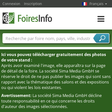
Connexion
Inscription
Français
Toggle
navigat
Foire noms
Pays
Villes
Secteurs de foire
Secteurs du fournisseur de services
Ici vous pouvez télécharger gratuitement des photos
de votre stand :
Après avoir examiné l'image, elle apparaîtra sur la page
de détail de la foire. La société Sima Media GmbH se
réserve le droit de ne pas publier les images qui sont sans
rapport avec la thématique des salons et des expositions
ou qui violent les lois existantes.
Avertissement:
La société Sima Media GmbH décline
toute responsabilité en ce qui concerne les droits
d'auteur des images sélectionnées.