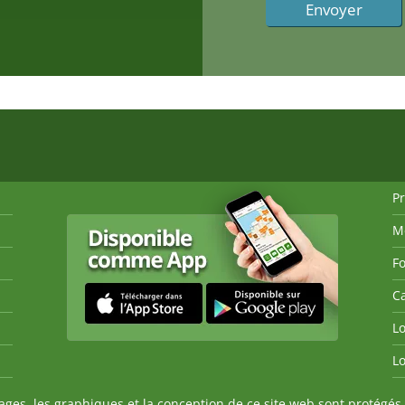
P
M
Fo
Ca
Lo
Lo
es, les graphiques et la conception de ce site web sont protégés 