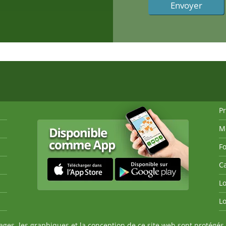
P
M
Fo
Ca
Lo
Lo
es, les graphiques et la conception de ce site web sont protégés 