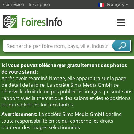
Connexion
Inscription
Français
Toggle
navigat
Foire noms
Pays
Villes
Secteurs de foire
Secteurs du fournisseur de services
Ici vous pouvez télécharger gratuitement des photos
de votre stand :
Après avoir examiné l'image, elle apparaîtra sur la page
de détail de la foire. La société Sima Media GmbH se
réserve le droit de ne pas publier les images qui sont sans
rapport avec la thématique des salons et des expositions
ou qui violent les lois existantes.
Avertissement:
La société Sima Media GmbH décline
toute responsabilité en ce qui concerne les droits
d'auteur des images sélectionnées.