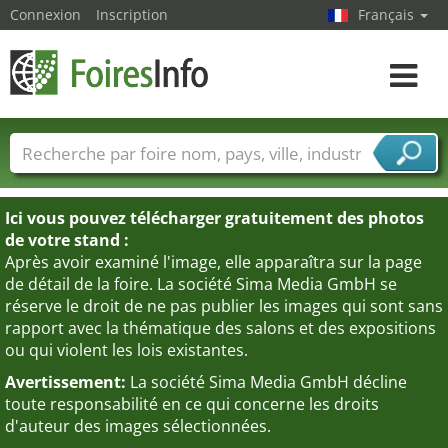
Connexion
Inscription
Français
Toggle
navigat
Foire noms
Pays
Villes
Secteurs de foire
Secteurs du fournisseur de services
Ici vous pouvez télécharger gratuitement des photos
de votre stand :
Après avoir examiné l'image, elle apparaîtra sur la page
de détail de la foire. La société Sima Media GmbH se
réserve le droit de ne pas publier les images qui sont sans
rapport avec la thématique des salons et des expositions
ou qui violent les lois existantes.
Avertissement:
La société Sima Media GmbH décline
toute responsabilité en ce qui concerne les droits
d'auteur des images sélectionnées.