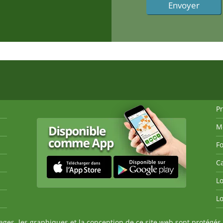
P
M
Fo
Ca
Lo
Lo
es, les graphiques et la conception de ce site web sont protégés 