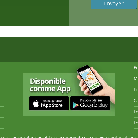
P
M
Fo
Ca
Lo
Lo
es, les graphiques et la conception de ce site web sont protégés 