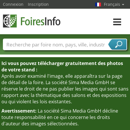
Connexion
Inscription
Français
Toggle
navigat
Foire noms
Pays
Villes
Secteurs de foire
Secteurs du fournisseur de services
Ici vous pouvez télécharger gratuitement des photos
de votre stand :
Après avoir examiné l'image, elle apparaîtra sur la page
de détail de la foire. La société Sima Media GmbH se
réserve le droit de ne pas publier les images qui sont sans
rapport avec la thématique des salons et des expositions
ou qui violent les lois existantes.
Avertissement:
La société Sima Media GmbH décline
toute responsabilité en ce qui concerne les droits
d'auteur des images sélectionnées.