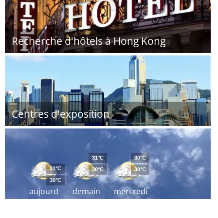
Recherche d'hôtels à Hong Kong
Centres d'exposition
31°C
30°C
31°C
30°C
30°C
30°C
aujourd
demain
mercredi
´hui