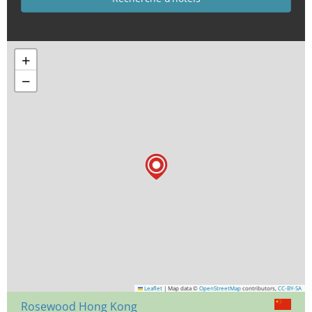
+
−
Leaflet
|
Map data ©
OpenStreetMap
contributors,
CC-BY-SA
Rosewood Hong Kong