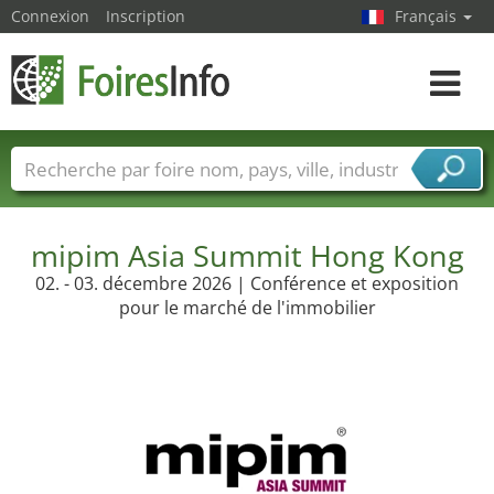
Connexion
Inscription
Français
Toggle
navigat
Foire noms
Pays
Villes
Secteurs de foire
Secteurs du fournisseur de services
mipim Asia Summit Hong Kong
02. - 03. décembre 2026 | Conférence et exposition
pour le marché de l'immobilier