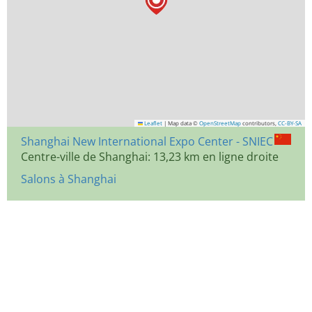
Leaflet
|
Map data ©
OpenStreetMap
contributors,
CC-BY-SA
Shanghai New International Expo Center - SNIEC
Centre-ville de Shanghai: 13,23 km en ligne droite
Salons à Shanghai