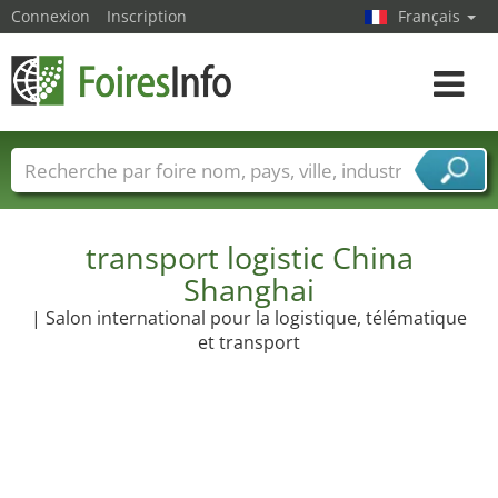
Connexion
Inscription
Français
Toggle
navigat
Foire noms
Pays
Villes
Secteurs de foire
Secteurs du fournisseur de services
transport logistic China
Shanghai
| Salon international pour la logistique, télématique
et transport