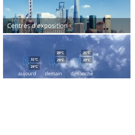
Centres d'exposition
29°C
25°C
31°C
29°C
29°C
29°C
aujourd
demain
dimanche
´hui