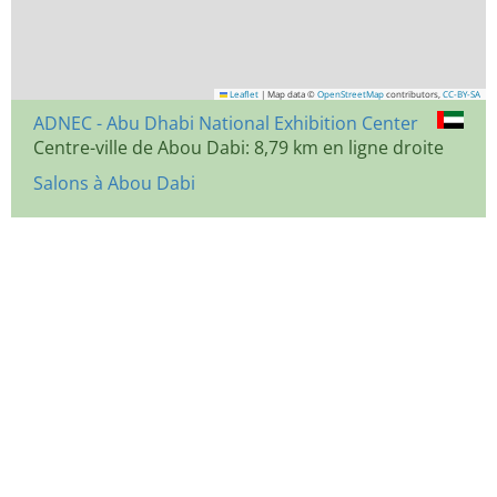
Leaflet
|
Map data ©
OpenStreetMap
contributors,
CC-BY-SA
ADNEC - Abu Dhabi National Exhibition Center
Centre-ville de Abou Dabi: 8,79 km en ligne droite
Salons à Abou Dabi