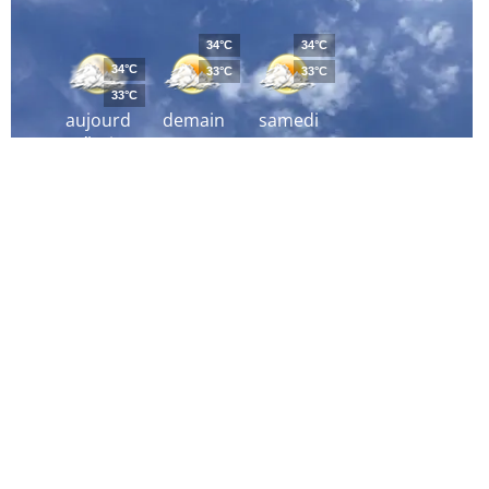
34°C
34°C
34°C
33°C
33°C
33°C
aujourd
demain
samedi
´hui