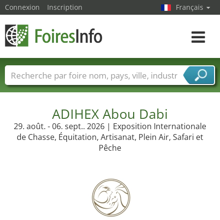
Connexion
Inscription
Français
Toggle
navigat
Foire noms
Pays
Villes
Secteurs de foire
Secteurs du fournisseur de services
ADIHEX Abou Dabi
29. août. - 06. sept.. 2026 | Exposition Internationale
de Chasse, Équitation, Artisanat, Plein Air, Safari et
Pêche