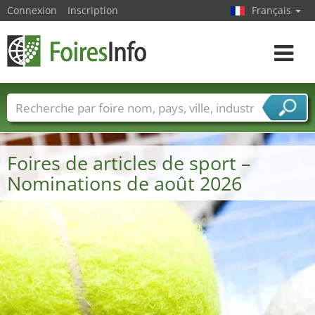
Connexion
Inscription
Français
Toggle
navigat
Foire noms
Pays
Villes
Secteurs de foire
Secteurs du fournisseur de services
Foires de articles de sport –
Nominations de août 2026