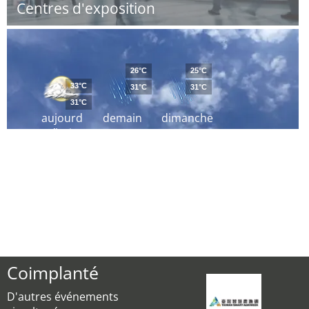
Centres d'exposition
26°C
25°C
33°C
31°C
31°C
31°C
aujourd
demain
dimanche
´hui
Coimplanté
D'autres événements