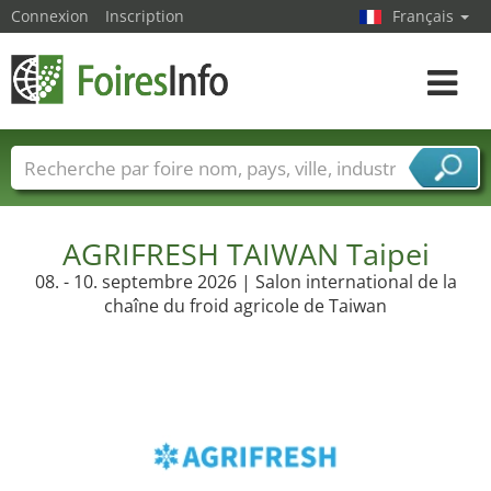
Connexion
Inscription
Français
Toggle
navigat
Foire noms
Pays
Villes
Secteurs de foire
Secteurs du fournisseur de services
AGRIFRESH TAIWAN Taipei
08. - 10. septembre 2026 | Salon international de la
chaîne du froid agricole de Taiwan