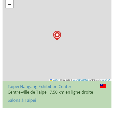
−
Leaflet
|
Map data ©
OpenStreetMap
contributors,
CC-BY-SA
Taipei Nangang Exhibition Center
Centre-ville de Taipei: 7,50 km en ligne droite
Salons à Taipei