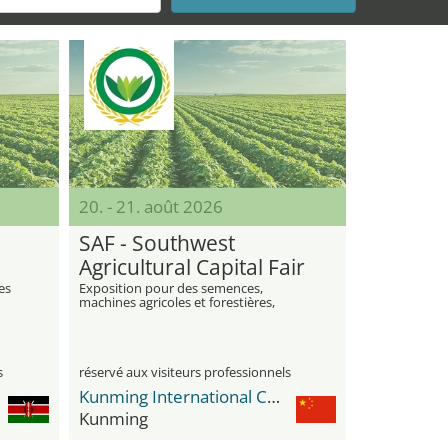
20. - 21. août 2026
SAF - Southwest
Agricultural Capital Fair
es
Exposition pour des semences,
machines agricoles et forestières,
engrais, pesticides et équipements
d’irrigation
s
réservé aux visiteurs professionnels
Kunming International Convention & Exhibition Center
Kunming