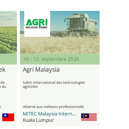
10. - 12. septembre 2026
ek
Agri Malaysia
 de
Salon international des technologies
e du
agricoles
s
réservé aux visiteurs professionnels
MITEC Malaysia International Trade & Exhibition Centre
Kuala Lumpur