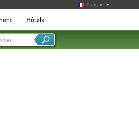
Français
ement
Hôtels
vices