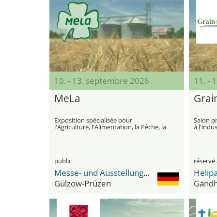
10. - 13. septembre 2026
11. -
MeLa
Grai
Exposition spécialisée pour
Salon pr
l'Agriculture, l'Alimentation, la Pêche, la
à l'indu
Sylviculture, la Chasse et l'Horticulture
la régio
public
réservé 
Messe- und Ausstellungszentrum Mühlengeez
Helipa
Gülzow-Prüzen
Gandh