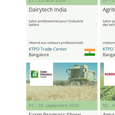
21. - 23. août 2026
21. - 
Dairytech India
Agrit
Salon professionnel pour l'industrie
Salon pr
laitière
des tech
réservé aux visiteurs professionnels
KTPO Trade Center
KTPO 
Bangalore
Banga
01. - 03. septembre 2026
02. -
Farm Progress Show
Agro