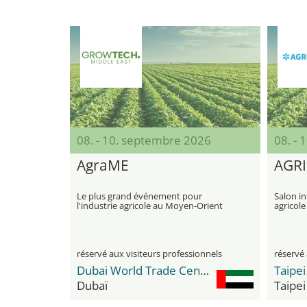
08. - 10. septembre 2026
08. -
AgraME
AGRI
Le plus grand événement pour
Salon in
l'industrie agricole au Moyen-Orient
agricole
réservé aux visiteurs professionnels
réservé 
Dubai World Trade Center DWTC
Dubaï
Taipei