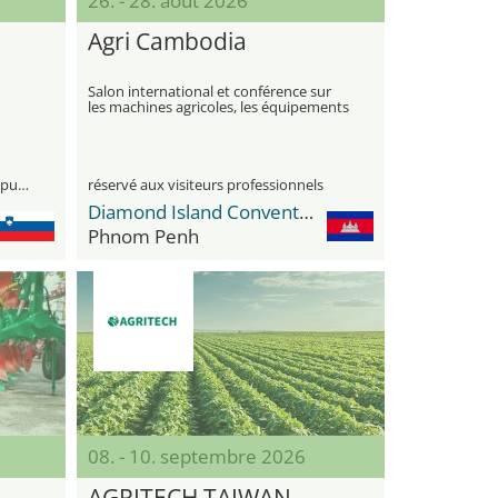
26. - 28. août 2026
Agri Cambodia
Salon international et conférence sur
les machines agricoles, les équipements
et les technologies agricoles au
Cambodge
visiteurs professionnels et le grand public
réservé aux visiteurs professionnels
Diamond Island Convention and Exhibition Center
Phnom Penh
08. - 10. septembre 2026
AGRITECH TAIWAN