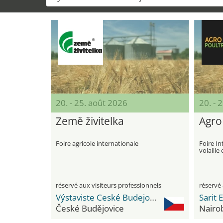
20. - 25. août 2026
20. - 
Země živitelka
Agro
Foire agricole internationale
Foire In
volaille
réservé aux visiteurs professionnels
réservé 
Výstaviste Ceské Budejovice
Sarit 
České Budějovice
Nairo