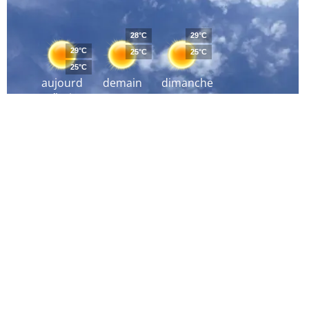
28°C
29°C
29°C
25°C
25°C
25°C
aujourd
demain
dimanche
´hui