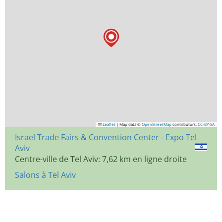
Leaflet
|
Map data ©
OpenStreetMap
contributors,
CC-BY-SA
Israel Trade Fairs & Convention Center - Expo Tel
Aviv
Centre-ville de Tel Aviv: 7,62 km en ligne droite
Salons à Tel Aviv