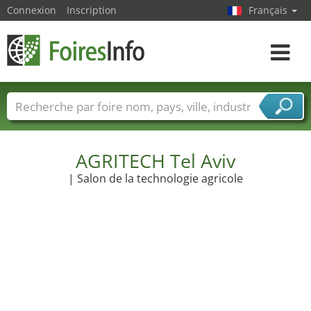
Connexion
Inscription
Français
Toggle
navigat
Foire noms
Pays
Villes
Secteurs de foire
Secteurs du fournisseur de services
AGRITECH Tel Aviv
| Salon de la technologie agricole