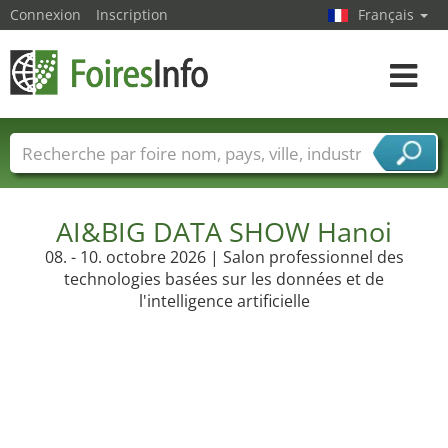
Connexion
Inscription
Français
Toggle
navigat
Foire noms
Pays
Villes
Secteurs de foire
Secteurs du fournisseur de services
AI&BIG DATA SHOW Hanoi
08. - 10. octobre 2026 | Salon professionnel des
technologies basées sur les données et de
l'intelligence artificielle