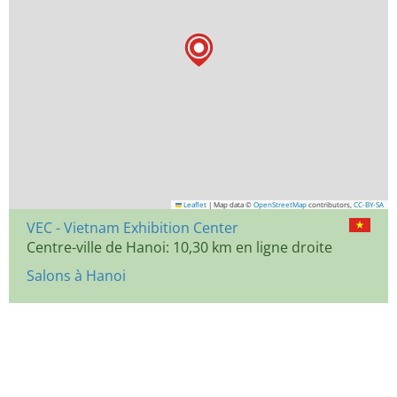
Leaflet
|
Map data ©
OpenStreetMap
contributors,
CC-BY-SA
VEC - Vietnam Exhibition Center
Centre-ville de Hanoi: 10,30 km en ligne droite
Salons à Hanoi