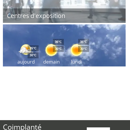
Centres d'exposition
36°C
36°C
35°C
30°C
30°C
30°C
aujourd
demain
lundi
´hui
Coimplanté