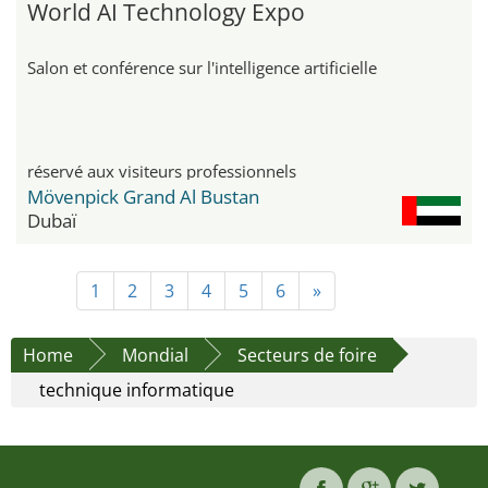
World AI Technology Expo
Salon et conférence sur l'intelligence artificielle
réservé aux visiteurs professionnels
Mövenpick Grand Al Bustan
Dubaï
1
2
3
4
5
6
»
Home
Mondial
Secteurs de foire
technique informatique