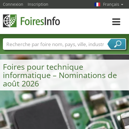
Connexion
Inscription
Français
Toggle
navigat
Foire noms
Pays
Villes
Secteurs de foire
Secteurs du fournisseur de services
Foires pour technique
informatique – Nominations de
août 2026