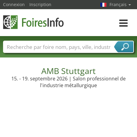
Connexion
Inscription
Français
Toggle
navigat
Foire noms
Pays
Villes
Secteurs de foire
Secteurs du fournisseur de services
AMB Stuttgart
15. - 19. septembre 2026 | Salon professionnel de
l'industrie métallurgique