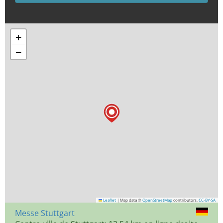
+
−
Leaflet
|
Map data ©
OpenStreetMap
contributors,
CC-BY-SA
Messe Stuttgart