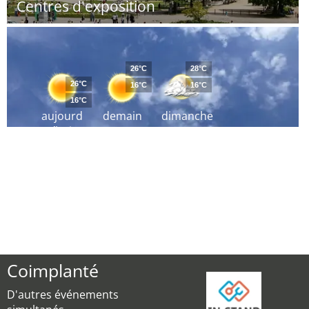
Centres d'exposition
26°C
28°C
26°C
16°C
16°C
16°C
aujourd
demain
dimanche
´hui
Coimplanté
D'autres événements