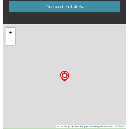
+
−
Leaflet
|
Map data ©
OpenStreetMap
contributors,
CC-BY-SA