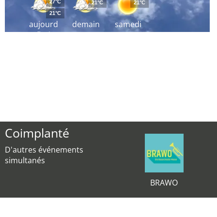
27°C
21°C
21°C
21°C
aujourd
demain
samedi
´hui
Coimplanté
D'autres événements
simultanés
BRAWO