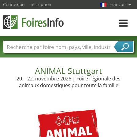
Connexion
Inscription
Français
Toggle
navigat
Foire noms
Pays
Villes
Secteurs de foire
Secteurs du fournisseur de services
ANIMAL Stuttgart
20. - 22. novembre 2026 | Foire régionale des
animaux domestiques pour toute la famille