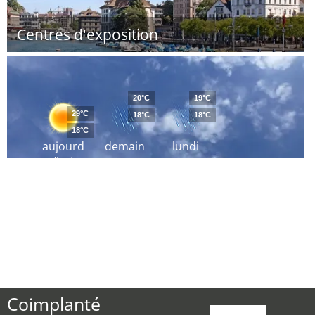
Centres d'exposition
20°C
19°C
29°C
18°C
18°C
18°C
aujourd
demain
lundi
´hui
Coimplanté