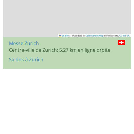
Leaflet
|
Map data ©
OpenStreetMap
contributors,
CC-BY-SA
Messe Zürich
Centre-ville de Zurich: 5,27 km en ligne droite
Salons à Zurich