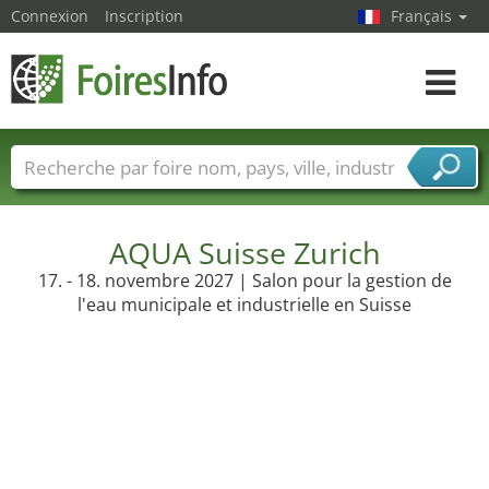
Connexion
Inscription
Français
Toggle
navigat
Foire noms
Pays
Villes
Secteurs de foire
Secteurs du fournisseur de services
AQUA Suisse Zurich
17. - 18. novembre 2027 | Salon pour la gestion de
l'eau municipale et industrielle en Suisse