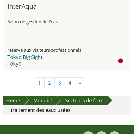
InterAqua
Salon de gestion de l'eau
réservé aux visiteurs professionnels
Tokyo Big Sight
Tōkyō
1
2
3
4
»
Home
Mondial
Secteurs de foire
traitement des eaux usées