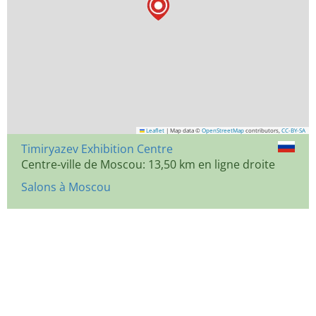
Leaflet
|
Map data ©
OpenStreetMap
contributors,
CC-BY-SA
Timiryazev Exhibition Centre
Centre-ville de Moscou: 13,50 km en ligne droite
Salons à Moscou