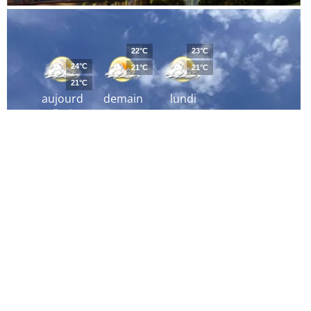
22°C
23°C
24°C
21°C
21°C
21°C
aujourd
demain
lundi
´hui