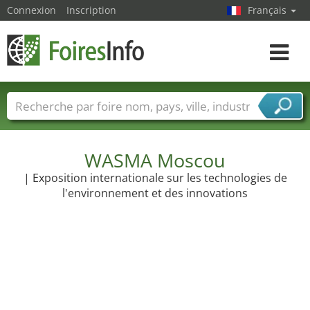
Connexion
Inscription
Français
Toggle
navigat
Foire noms
Pays
Villes
Secteurs de foire
Secteurs du fournisseur de services
WASMA Moscou
| Exposition internationale sur les technologies de
l'environnement et des innovations