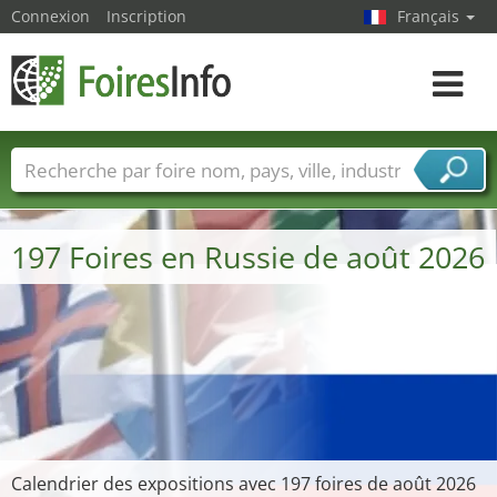
Connexion
Inscription
Français
Toggle
navigat
Foire noms
Pays
Villes
Secteurs de foire
Secteurs du fournisseur de services
197 Foires en Russie de août 2026
Calendrier des expositions avec 197 foires de août 2026