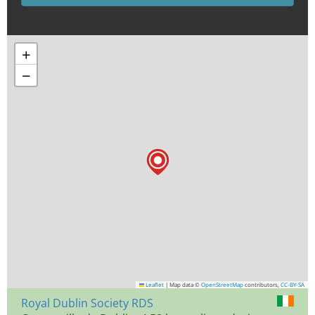
+
−
Leaflet
|
Map data ©
OpenStreetMap
contributors,
CC-BY-SA
Royal Dublin Society RDS