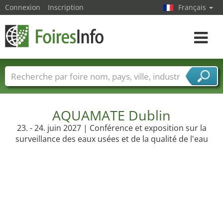
Connexion
Inscription
Français
Toggle
navigat
Foire noms
Pays
Villes
Secteurs de foire
Secteurs du fournisseur de services
AQUAMATE Dublin
23. - 24. juin 2027 | Conférence et exposition sur la
surveillance des eaux usées et de la qualité de l'eau