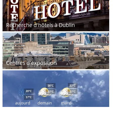
Recherche d'hôtels à Dublin
Centres d'exposition
16°C
23°C
20°C
17°C
17°C
17°C
aujourd
demain
mardi
´hui