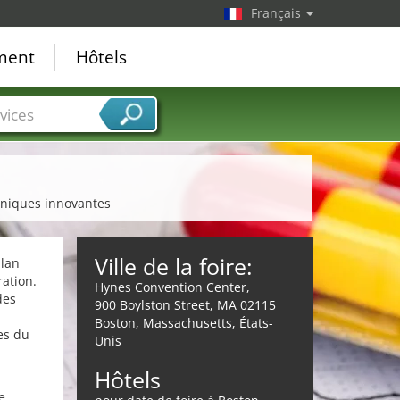
Français
ement
Hôtels
vices
géniques innovantes
Ville de la foire:
plan
ation.
Hynes Convention Center,
des
900 Boylston Street, MA 02115
Boston, Massachusetts, États-
es du
Unis
Hôtels
e