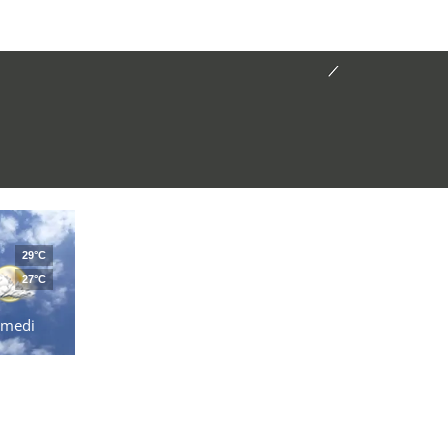
29°C
27°C
amedi