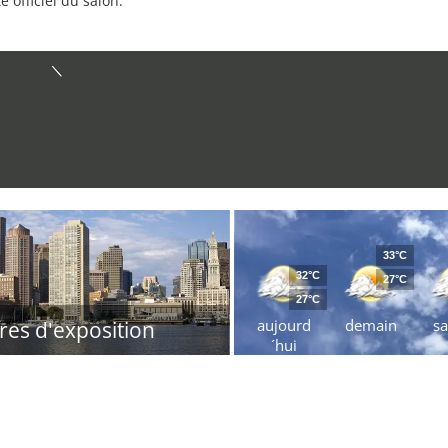
e officiel du salon.
33°C
32°C
27°C
27°C
aujourd
demain
s
res d'exposition
´hui