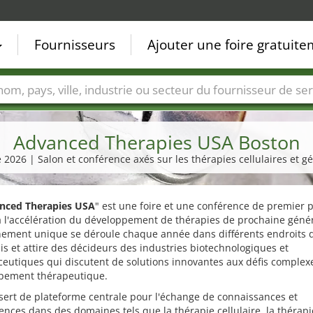
Fournisseurs
Ajouter une foire gratuit
Villes
Secteurs de foire
Secteurs du fournisseur de ser
Advanced Therapies USA Boston
 2026 | Salon et conférence axés sur les thérapies cellulaires et 
nced Therapies USA
" est une foire et une conférence de premier 
 l'accélération du développement de thérapies de prochaine génér
nement unique se déroule chaque année dans différents endroits 
is et attire des décideurs des industries biotechnologiques et
eutiques qui discutent de solutions innovantes aux défis complex
pement thérapeutique.
 sert de plateforme centrale pour l'échange de connaissances et
ences dans des domaines tels que la thérapie cellulaire, la thérapi