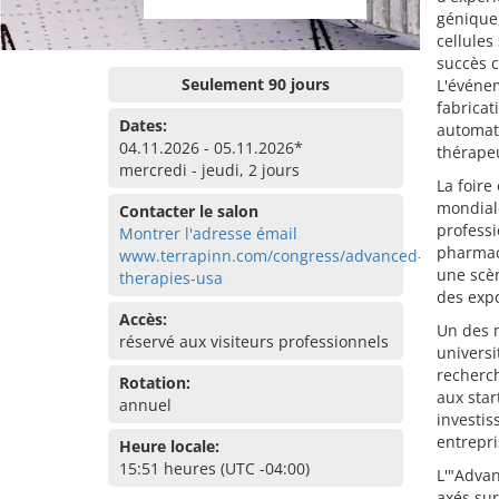
génique,
cellules
succès c
Seulement 90 jours
L'événe
fabricat
Dates:
automati
04.11.2026 - 05.11.2026*
thérape
mercredi - jeudi, 2 jours
La foire
mondiale
Contacter le salon
professi
Montrer l'adresse émail
pharmac
www.terrapinn.com/congress/advanced-
une scèn
therapies-usa
des expo
Accès:
Un des m
réservé aux visiteurs professionnels
universi
recherch
Rotation:
aux sta
annuel
investis
entrepri
Heure locale:
15:51 heures (UTC -04:00)
L'"Advan
axés sur