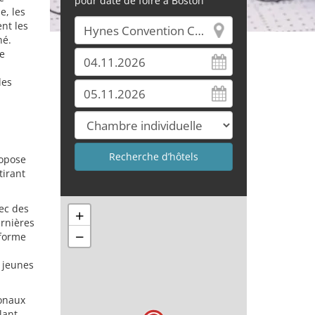
pour date de foire à Boston
e, les
nt les
hé.
e
des
ropose
tirant
ec des
+
ernières
−
eforme
s jeunes
ionaux
lant