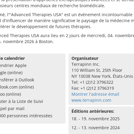
usieurs centres mondiaux de recherche biomédicale.
mé, l'"Advanced Therapies USA" est un événement incontournable q
l d'influencer de manière significative le paysage de la médecine
élérer le développement de futures thérapies.
nced Therapies USA aura lieu en 2 jours de mercredi, 04. novembr
5. novembre 2026 à Boston.
e calendrier
Organisateur
Terrapinn Inc.
endrier Apple
110 William St, 25th Floor
gle (online)
NY 10038 New York, États-Unis
nsférer à Outlook
Tel: +1 (2)12 3796322
look.com (online)
Fax: +1 (2)12 3796319
oo (online)
Montrer l'adresse émail
www.terrapinn.com
uter à la Liste de Suivi
pel par mail
Éditions antérieures:
000 personnes intéressées
18. - 19. novembre 2025
12. - 13. novembre 2024