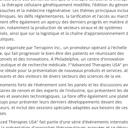
 la thérapie cellulaire génétiquement modifiée, l'édition du génom
 souches et la médecine régénérative. Les thèmes principaux inclue
liniques, les défis réglementaires, la tarification et l'accès au marc
ment offre également un aperçu des derniers progrès en matière d
ion, notamment la production de vecteurs viraux et de systèmes
sés, ainsi que sur la logistique et la chaîne d'approvisionnement 
utiques.
 est organisée par Terrapinn Inc., un promoteur opérant à l'échelle
, qui fait progresser le bien-être des patients en réunissant des
onnels et des innovations. À Philadelphie, un centre d'innovation
eutique et de recherche médicale, l'"Advanced Therapies USA" p
e idéale pour la présentation de nouveaux produits et services, at
sants et des visiteurs de divers secteurs des sciences de la vie.
oments forts de l'événement sont les panels et les discussions av
taires de renom et des experts de l'industrie, qui présentent les d
es et avancées technologiques. La foire offre également une plat
rtups pour présenter leurs derniers développements devant des
seurs, et inclut des sessions spéciales adaptées aux besoins de ce
ses.
ced Therapies USA" fait partie d'une série d'événements internat
 la présentation d'approches thérapeutiques avancées et se dérou