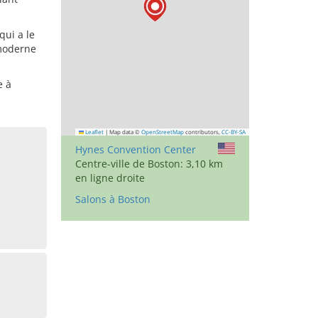
ui a le
 moderne
e à
Leaflet
|
Map data ©
OpenStreetMap
contributors,
CC-BY-SA
Hynes Convention Center
Centre-ville de Boston: 3,10 km
en ligne droite
Salons à Boston