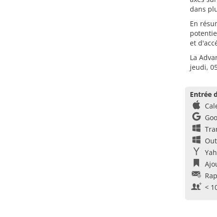
dans pl
En résu
potentie
et d'acc
La Adva
jeudi, 0
Entrée d
Cal
Goo
Tra
Out
Yah
Ajo
Rap
< 1