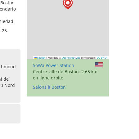
r Boston
lendario
ciedad.
 25.
Leaflet
|
Map data ©
OpenStreetMap
contributors,
CC-BY-SA
SoWa Power Station
Richmond
Centre-ville de Boston: 2,65 km
en ligne droite
i de
du Nord
Salons à Boston