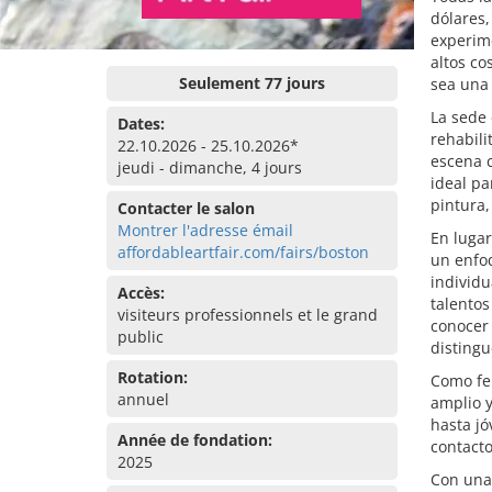
dólares,
experim
altos co
Seulement 77 jours
sea una 
La sede 
Dates:
rehabili
22.10.2026 - 25.10.2026*
escena c
jeudi - dimanche, 4 jours
ideal p
pintura,
Contacter le salon
Montrer l'adresse émail
En lugar
affordableartfair.com/fairs/boston
un enfoq
individu
Accès:
talentos
visiteurs professionnels et le grand
conocer
public
distingu
Rotation:
Como fer
annuel
amplio y
hasta j
Année de fondation:
contact
2025
Con una 