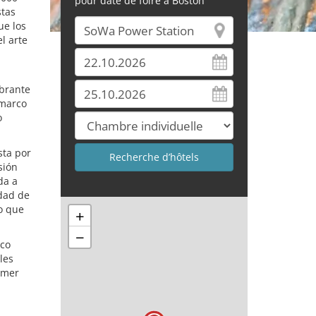
pour date de foire à Boston
stas
ue los
l arte
ibrante
 marco
o
sta por
sión
da a
idad de
o que
+
−
ico
les
imer