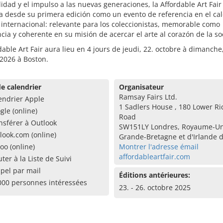
lidad y el impulso a las nuevas generaciones, la Affordable Art Fai
la desde su primera edición como un evento de referencia en el ca
o internacional: relevante para los coleccionistas, memorable como
cia y coherente en su misión de acercar el arte al corazón de la so
dable Art Fair aura lieu en 4 jours de jeudi, 22. octobre à dimanche,
2026 à Boston.
e calendrier
Organisateur
Ramsay Fairs Ltd.
endrier Apple
1 Sadlers House , 180 Lower 
gle (online)
Road
nsférer à Outlook
SW151LY Londres, Royaume-Un
look.com (online)
Grande-Bretagne et d'Irlande 
oo (online)
Montrer l'adresse émail
affordableartfair.com
uter à la Liste de Suivi
pel par mail
Éditions antérieures:
000 personnes intéressées
23. - 26. octobre 2025