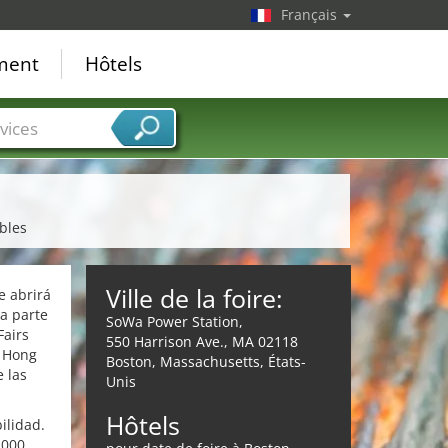
Français
ement
Hôtels
vices
bles
Ville de la foire:
e abrirá
a parte
SoWa Power Station,
Fairs
550 Harrison Ave., MA 02118
, Hong
Boston, Massachusetts, États-
 las
Unis
Hôtels
ilidad.
.000