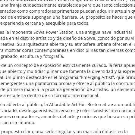
 una franja cuidadosamente establecida para que tanto coleccioni
entados como compradores primerizos puedan adquirir arte sin q
stos de entrada supongan una barrera. Su propósito es hacer que e
experiencia cercana y asequible para todos.
es la imponente SoWa Power Station, una antigua nave industrial
tada en el distrito artístico y de diseño de SoWa, conocido por su v
reativa. Su arquitectura abierta y su atmósfera urbana ofrecen el
ara mostrar obras contemporáneas en disciplinas tan diversas com
 grabado, escultura y fotografía.
 de un concepto de exposición estrictamente curado, la feria apue
ue abierto y multidisciplinar que fomenta la diversidad y la expre
al. Un punto destacado es el programa “Emerging Artist”, que brin
 emergentes una plataforma propia y ofrece al público la oportun
 de primera mano a la próxima generación de artistas, un element
e a esta feria dentro de su formato internacional.
ia abierta al público, la Affordable Art Fair Boston atrae a un públ
 variado: desde galeristas, inversores y coleccionistas internaciona
óvenes compradores, amantes del arte y curiosos que buscan su pr
o con este mundo.
propuesta clara, una sede singular y un marcado énfasis en la