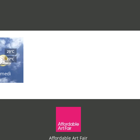
29°C
27°C
amedi
Affordable Art Fair