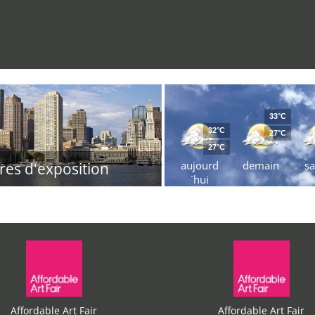
33°C
32°C
27°C
27°C
aujourd
demain
s
res d'exposition
´hui
Affordable Art Fair
Affordable Art Fair