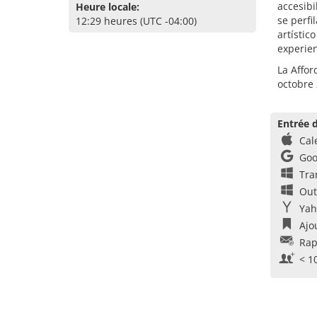
accesibi
Heure locale:
se perfi
12:29 heures (UTC -04:00)
artístic
experien
La Affor
octobre 
Entrée d
Cal
Goo
Tra
Out
Yah
Ajo
Rap
< 1