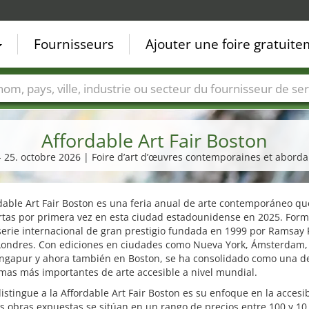
Fournisseurs
Ajouter une foire gratuit
Villes
Secteurs de foire
Secteurs du fournisseur de ser
Affordable Art Fair Boston
 - 25. octobre 2026 | Foire d’art d’œuvres contemporaines et aborda
dable Art Fair Boston es una feria anual de arte contemporáneo qu
rtas por primera vez en esta ciudad estadounidense en 2025. Form
erie internacional de gran prestigio fundada en 1999 por Ramsay 
 Londres. Con ediciones en ciudades como Nueva York, Ámsterdam
ingapur y ahora también en Boston, se ha consolidado como una de
mas más importantes de arte accesible a nivel mundial.
istingue a la Affordable Art Fair Boston es su enfoque en la accesib
s obras expuestas se sitúan en un rango de precios entre 100 y 10