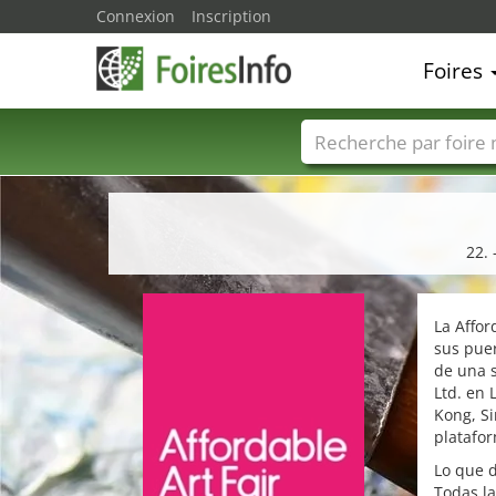
Connexion
Inscription
Foires
Foire noms
Pays
22.
La Affor
sus pue
de una s
Ltd. en
Kong, S
platafor
Lo que d
Todas la