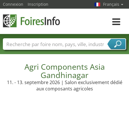
Connexion
Inscription
Français
Toggle
navigat
Foire noms
Pays
Villes
Secteurs de foire
Secteurs du fournisseur de services
Agri Components Asia
Gandhinagar
11. - 13. septembre 2026 | Salon exclusivement dédié
aux composants agricoles