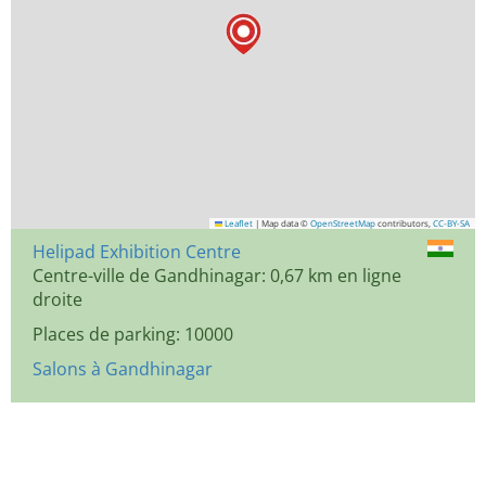
Leaflet
|
Map data ©
OpenStreetMap
contributors,
CC-BY-SA
Helipad Exhibition Centre
Centre-ville de Gandhinagar: 0,67 km en ligne
droite
Places de parking: 10000
Salons à Gandhinagar