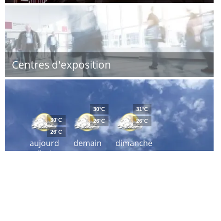
Centres d'exposition
30°C
31°C
30°C
26°C
26°C
26°C
aujourd
demain
dimanche
´hui