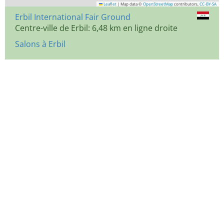
Leaflet
|
Map data ©
OpenStreetMap
contributors,
CC-BY-SA
Erbil International Fair Ground
Centre-ville de Erbil: 6,48 km en ligne droite
Salons à Erbil