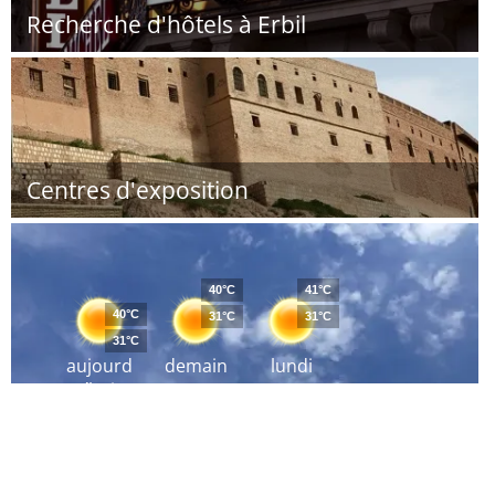
Recherche d'hôtels à Erbil
Centres d'exposition
40°C
41°C
40°C
31°C
31°C
31°C
aujourd
demain
lundi
´hui