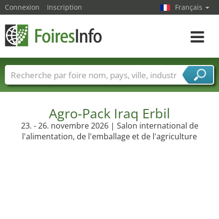
Connexion
Inscription
Français
Toggle
navigat
Foire noms
Pays
Villes
Secteurs de foire
Secteurs du fournisseur de services
Agro-Pack Iraq Erbil
23. - 26. novembre 2026 | Salon international de
l'alimentation, de l'emballage et de l'agriculture