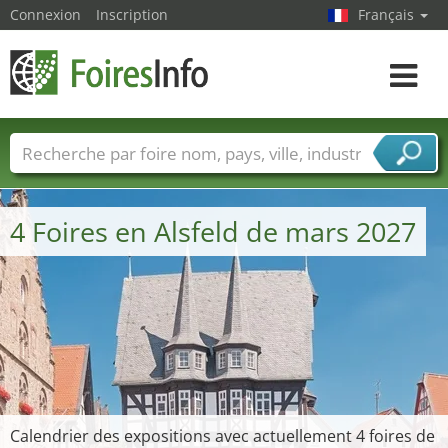
Connexion
Inscription
Français
Toggle
navigat
Foire noms
Pays
Villes
Secteurs de foire
Secteurs du fournisseur de services
4 Foires en Alsfeld de mars 2027
Calendrier des expositions avec actuellement 4 foires de